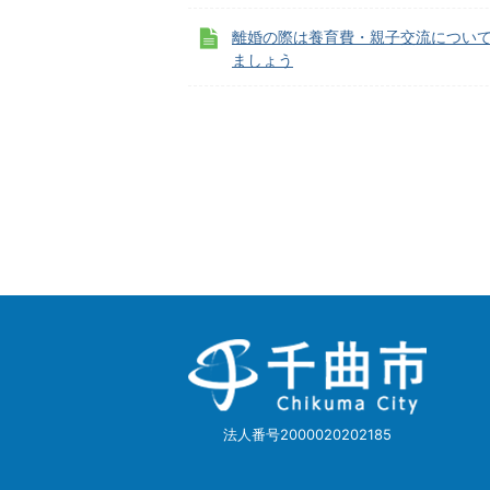
離婚の際は養育費・親子交流につい
ましょう
千
曲
市
Chikuma
City
法人番号2000020202185