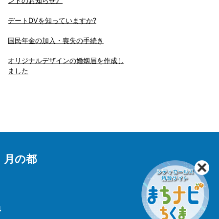
ントのお知らせ》
デートDVを知っていますか?
国民年金の加入・喪失の手続き
オリジナルデザインの婚姻届を作成し
ました
 月の都
4