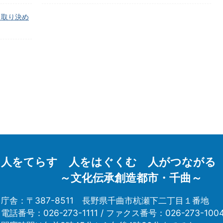
て取り決め
人をてらす 人をはぐくむ 人がつながる
～文化伝承創造都市・千曲～
庁舎：〒387-8511
長野県千曲市杭瀬下二丁目１番地
電話番号：026-273-1111 /
ファクス番号：026-273-100