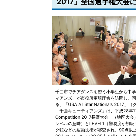
2017」全国選手権大会
千曲市でチアダンスを習う小学生から中学
ィアンズ」が市役所更埴庁舎を訪問し、岡
る、「USA All Star National
「千曲キューティアンズ」は、平成28年12月
Competition 2017長野大会」（地区大
レベルの意味）とLEVEL1（難易度が初
ク転などの運動技術が審査され、90点以上