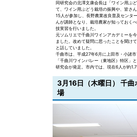
同研究会の北澤文康会長は「ワイン用ぶど
て、ワイン用ぶどう栽培の振興や、皆さん
15人が参加し、長野農業改良普及センタ
んが講師となり、栽培農家が知っておくべ
技実習を行いました。
元ソムリエで千曲川ワインアカデミーを今
ました。改めて疑問に思ったことを聞けて
と話していました。
千曲市は、平成27年6月に上田市・小諸
「千曲川ワインバレー（東地区）特区」と
研究会が発足。市内では、現在6人が約1.
3月16日（木曜日） 千
場