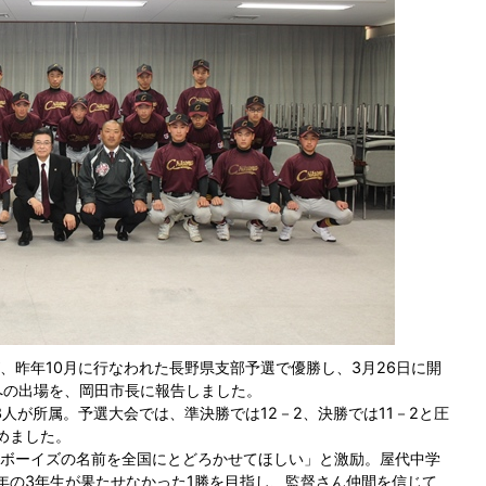
、昨年10月に行なわれた長野県支部予選で優勝し、3月26日に開
への出場を、岡田市長に報告しました。
3人が所属。予選大会では、準決勝では12－2、決勝では11－2と圧
めました。
ボーイズの名前を全国にとどろかせてほしい」と激励。屋代中学
年の3年生が果たせなかった1勝を目指し、監督さん仲間を信じて