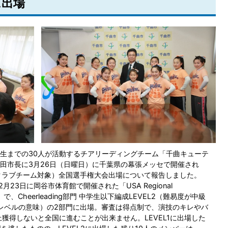
に出場
生までの30人が活動するチアリーディングチーム「千曲キューテ
田市長に3月26日（日曜日）に千葉県の幕張メッセで開催され
s 2017」（クラブチーム対象）全国選手権大会出場について報告しました。
23日に岡谷市体育館で開催された「USA Regional
会）で、Cheerleading部門 中学生以下編成LEVEL2（難易度が中級
級レベルの意味）の2部門に出場。審査は得点制で、演技のキレやバ
獲得しないと全国に進むことが出来ません。LEVEL1に出場した