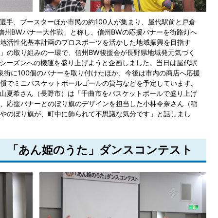
選手、ブースターほか市民の約100人が集まり、屋代駅前と戸倉
信州BWバナー大作戦」と称し、信州BWの応援バナーを街路灯へ
地活性化基本計画のプロスポーツを活かした地域振興を目指す
」の取り組みの一環で、信州BW後援会が長野県地域発元気づく
新シーズンへの機運を盛り上げようと企画しました。当日は屋代駅
温泉街に100個のバナーを取り付けたほか、今後は市内の商店へ応援
償でミニバスケットボールゴールの貸与などを予定しています。
山夏希さん（長野市）は「千曲市をバスケットボールで盛り上げ
、応援バナーとのぼり旗のデザインを担当した小林令奈さん（稲
やのぼり旗が、町中に飾られて不思議な気分です」と話しまし
日） 「あん姫のうた」ダンスコンテスト