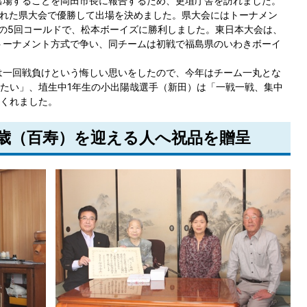
出場することを岡田市長に報告するため、更埴庁舎を訪れました。
われた県大会で優勝して出場を決めました。県大会にはトーナメン
4の5回コールドで、松本ボーイズに勝利しました。東日本大会は、
トーナメント方式で争い、同チームは初戦で福島県のいわきボーイ
は一回戦負けという悔しい思いをしたので、今年はチーム一丸とな
たい」、埴生中1年生の小出陽哉選手（新田）は「一戦一戦、集中
くれました。
00歳（百寿）を迎える人へ祝品を贈呈