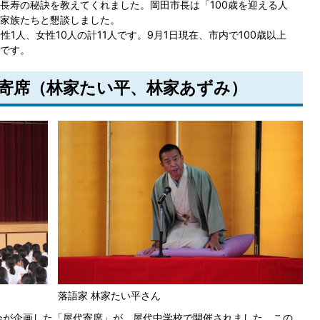
長寿の秘訣を教えてくれました。岡田市長は「100歳を迎える人
家族たちと懇談しました。
1人、女性10人の計11人です。9月1日現在、市内で100歳以上
歳です。
代寄席（林家たい平、林家あずみ）
落語家 林家たい平さん
会が企画した「屋代寄席」が、屋代中学校で開催されました。この