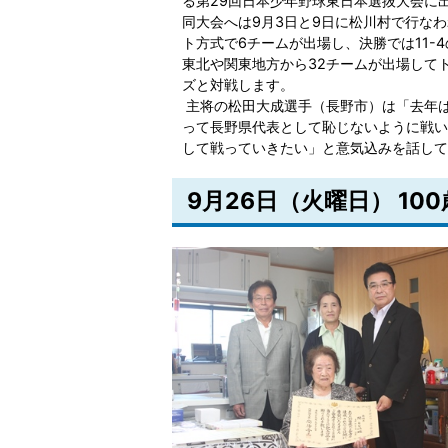
る第29回日本少年野球東日本選抜大会に
同大会へは9月3日と9日に松川村で行な
ト方式で6チームが出場し、決勝では11-
東北や関東地方から32チームが出場して
ズと対戦します。
主将の松田大成選手（長野市）は「去年
って長野県代表として恥じないように戦い
して戦っていきたい」と意気込みを話して
9月26日（火曜日） 1