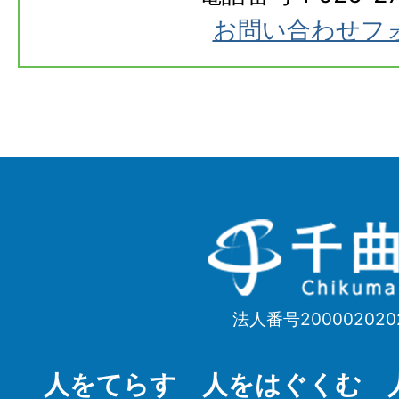
お問い合わせフ
千
曲
市
法人番号200002020
Chikuma
City
人をてらす 人をはぐくむ 