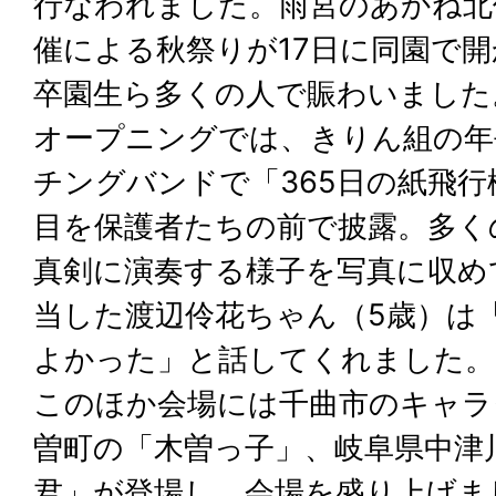
行なわれました。雨宮のあかね北
催による秋祭りが17日に同園で
卒園生ら多くの人で賑わいました
オープニングでは、きりん組の年
チングバンドで「365日の紙飛
目を保護者たちの前で披露。多く
真剣に演奏する様子を写真に収め
当した渡辺伶花ちゃん（5歳）は
よかった」と話してくれました。
このほか会場には千曲市のキャラ
曽町の「木曽っ子」、岐阜県中津
君」が登場し、会場を盛り上げま