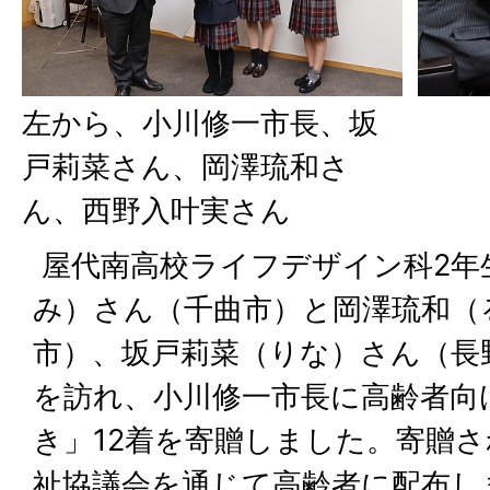
左から、小川修一市長、坂
戸莉菜さん、岡澤琉和さ
ん、西野入叶実さん
屋代南高校ライフデザイン科2年
み）さん（千曲市）と岡澤琉和（
市）、坂戸莉菜（りな）さん（長
を訪れ、小川修一市長に高齢者向
き」12着を寄贈しました。寄贈
祉協議会を通じて高齢者に配布し