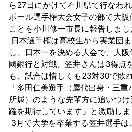
ら27日にかけて石川県で行なわれ
ボール選手権大会女子の部で大阪
ことを小川修一市長に報告しまし
日本選手権は高校生から実業団ま
し、日本一を決める大会で、大阪
國銀行と対戦。笠井さんは3得点
も、試合は惜しくも23対30で敗
「多田仁美選手（屋代出身・三重
所属）のような先輩方に追いつけ
躍を期待しています」と激励しま
3月で大学を卒業する笠井選手は