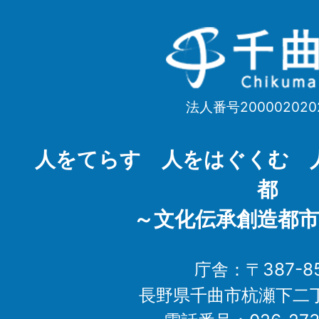
千
曲
市
法人番号200002020
Chikuma
City
人をてらす 人をはぐくむ 
都
～文化伝承創造都市
庁舎：〒387-85
長野県千曲市杭瀬下二