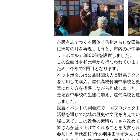
市民有志でつくる団体「信州さらしな田毎
に田毎の月を再現しようと、市内の小中学
ットボタル」3800個を設置しました。
この企画は令和元年から行なわれています
ため、今年で2回目となります。
ペットボタルは公益財団法人長野県テクノ
を活用して購入。屋代高校付属中学校と更
童に作り方を指導しながら作成しました。
更埴西中学校の生徒に加え、屋代高校と屋
しました。
設置イベントの開会式で、同プロジェクト
活動を通じて地域の歴史や文化を考えてい
場に来て、この景色の素晴らしさを改めて
皆さんが盛り上げてくれることを大変うれ
参加した屋代高校1年の羽生田すずさんと