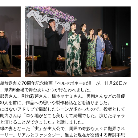
越放送創立70周年記念映画「ペルセポネーの泪」が、11月26日か
、県内6会場で舞台あいさつが行なわれました。
部秀さん、剛力彩芽さん、橋本マナミさん、勇翔さんなどの俳優
00人を前に、作品への思いや製作秘話などを語りました。
にはないアドリブで撮影したシーンが多かったので、役者として
剛力さんは「ロケ地がどこも美しくて綺麗でした。演じたキャラ
と演じることができました」と話しました。
縁の妻となった「実」が主人公で、周囲の奇妙な人々に翻弄され
ーリー。リアルとファンタジー、過去と現在が交錯する摩訶不思