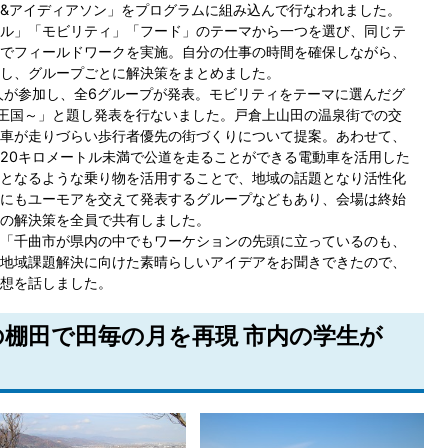
&アイディアソン」をプログラムに組み込んで行なわれました。
ル」「モビリティ」「フード」のテーマから一つを選び、同じテ
でフィールドワークを実施。自分の仕事の時間を確保しながら、
し、グループごとに解決策をまとめました。
人が参加し、全6グループが発表。モビリティをテーマに選んだグ
の王国～」と題し発表を行ないました。戸倉上山田の温泉街での交
車が走りづらい歩行者優先の街づくりについて提案。あわせて、
20キロメートル未満で公道を走ることができる電動車を活用した
となるような乗り物を活用することで、地域の話題となり活性化
にもユーモアを交えて発表するグループなどもあり、会場は終始
の解決策を全員で共有しました。
「千曲市が県内の中でもワーケションの先頭に立っているのも、
地域課題解決に向けた素晴らしいアイデアをお聞きできたので、
想を話しました。
冬の棚田で田毎の月を再現 市内の学生が