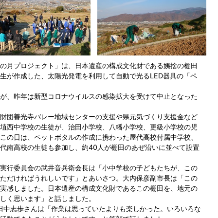
の月プロジェクト」は、日本遺産の構成文化財である姨捨の棚田
生が作成した、太陽光発電を利用して自動で光るLED器具の「ペ
が、昨年は新型コロナウイルスの感染拡大を受けて中止となった
財団善光寺バレー地域センターの支援や県元気づくり支援金など
埴西中学校の生徒が、治田小学校、八幡小学校、更級小学校の児
この日は、ペットボタルの作成に携わった屋代高校付属中学校、
代南高校の生徒も参加し、約40人が棚田のあぜ沿いに並べて設置
実行委員会の武井音兵衛会長は「小中学校の子どもたちが、この
ただければうれしいです」とあいさつ。大内保彦副市長は「この
実感しました。日本遺産の構成文化財であるこの棚田を、地元の
しく思います」と話しました。
田中志歩さんは「作業は思っていたよりも楽しかった。いろいろな