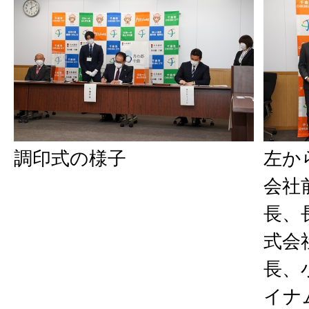
調印式の様子
左か
会社
長、
式会
長、
イナ