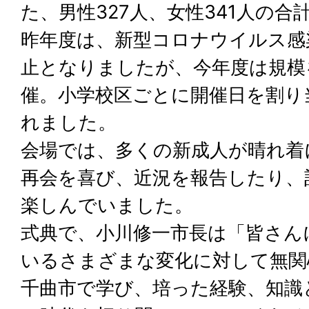
た、男性327人、女性341人の合
昨年度は、新型コロナウイルス感
止となりましたが、今年度は規模
催。小学校区ごとに開催日を割り
れました。
会場では、多くの新成人が晴れ着
再会を喜び、近況を報告したり、
楽しんでいました。
式典で、小川修一市長は「皆さん
いるさまざまな変化に対して無関
千曲市で学び、培った経験、知識