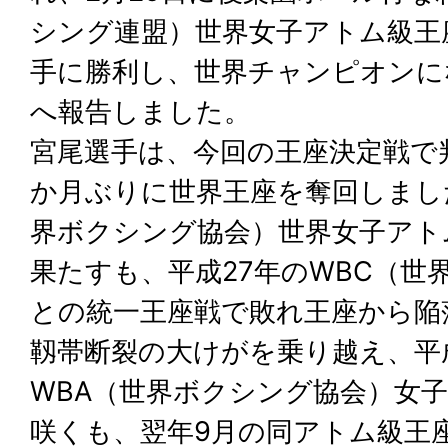
シング連盟）世界女子アトム級王
手に勝利し、世界チャンピオンに
へ報告しました。
宮尾選手は、今回の王座決定戦で
か月ぶりに世界王座を奪回しまし
界ボクシング協会）世界女子アト
果たすも、平成27年のWBC（世
との統一王座戦で敗れ王座から陥
靱帯断裂の大けがを乗り越え、平成
WBA（世界ボクシング協会）女
咲くも、翌年9月の同アトム級王