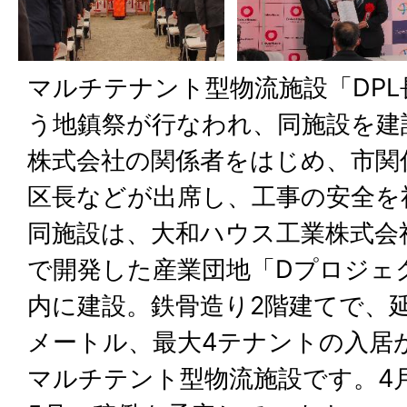
マルチテナント型物流施設「DP
う地鎮祭が行なわれ、同施設を建
株式会社の関係者をはじめ、市関
区長などが出席し、工事の安全を
同施設は、大和ハウス工業株式会
で開発した産業団地「Dプロジェ
内に建設。鉄骨造り2階建てで、延床
メートル、最大4テナントの入居
マルチテント型物流施設です。4