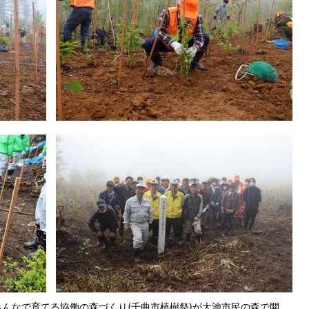
みんなで育てる協働の森づくり(千曲市植樹祭)が大池市民の森で開