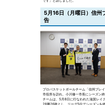
です」と話しました。
5月16日（月曜日）信
告
プロバスケットボールチーム「信州ブレイ
市役所を訪れ、小川修一市長にシーズン終
チームは、5月8日に行なわれた滋賀レイ
28勝26敗とし、リーグ5位でシーズンを