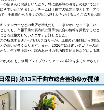
ーの皆さんにお越しいただき、特に最終戦の滋賀との戦いではア
にきていただきました。チームは千曲市の観光大使として、アウ
ので、千曲市からも多くの方にお越しいただけるようご協力をお願
キッチンカーなどの出店が増えたり、にぎやかになってきてい
としても、市報千曲の裏表紙に選手や試合の情報を掲載するなど
ところは協力していきます」と話しました。
ズの所属するBリーグB1カテゴリーが、現在の2地区制から3地区
との戦いが多くなります。また、2026年にはB1カテゴリーの維
わり、年間売上高や、試合あたりの平均観客動員数などによる基
持のためにも、信州ブレイブウォリアーズの試合を多くの皆さんに
日(日曜日) 第13回千曲市総合芸術祭が開催