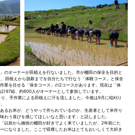
」のオーナーが田植えを行ないました。市が棚田の保全を目的と
え、田植えから脱穀までを自分たちで行なう「体験コース」と保全
作業を任せる「保全コース」の2コースがあります。現在は「体
合計97組、約600人がオーナーとして参加しています。
集まり、手作業による田植えに汗を流しました。今後は9月に稲刈り
す。
あるお米が、どうやって作られているのか、生産者として米作り
味わう喜びを感じてほしいなと思います」と話しました。
「以前から姨捨の棚田が好きでよく来ていましたが、2年前にた
ーになりました。ここで収穫したお米はとてもおいしくて大好き