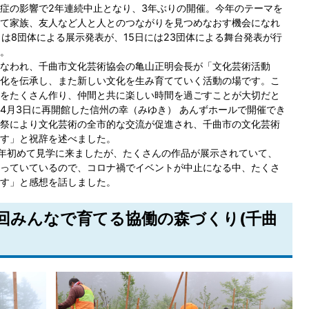
症の影響で2年連続中止となり、3年ぶりの開催。今年のテーマを
て家族、友人など人と人とのつながりを見つめなおす機会になれ
は8団体による展示発表が、15日には23団体による舞台発表が行
。
なわれ、千曲市文化芸術協会の亀山正明会長が「文化芸術活動
化を伝承し、また新しい文化を生み育てていく活動の場です。こ
をたくさん作り、仲間と共に楽しい時間を過ごすことが大切だと
4月3日に再開館した信州の幸（みゆき） あんずホールで開催でき
祭により文化芸術の全市的な交流が促進され、千曲市の文化芸術
す」と祝辞を述べました。
今年初めて見学に来ましたが、たくさんの作品が展示されていて、
っていているので、コロナ禍でイベントが中止になる中、たくさ
す」と感想を話しました。
4回みんなで育てる協働の森づくり(千曲