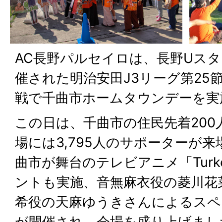
AC長野パルセイロは、長野Uス
催された明治安田J3リーグ第25
戦で千曲市ホームタウンデーを実
この日は、千曲市の住民先着200
場には3,795人のサポーターが
曲市が舞台のテレビアニメ「Turk
ントも実施、音無麻衣役の菱川花
希役の天麻ゆうきさんによるスペ
が開催され、会場を盛り上げまし