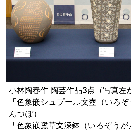
小林陶春作 陶芸作品3点（写真左
「色象嵌シュプール文壺（いろぞ
んつぼ）」
「色象嵌鷺草文深鉢（いろぞうが