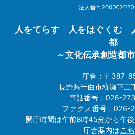
市
法人番号200002020
Chikuma
City
人をてらす 人をはぐくむ 
都
～文化伝承創造都市
庁舎：〒387-85
長野県千曲市杭瀬下二
電話番号：026-273-1
ファクス番号：026-27
開庁時間は午前8時45分から午後
庁舎案内は
こち