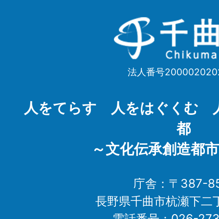
千
曲
市
法人番号200002020
Chikuma
City
人をてらす 人をはぐくむ 
都
～文化伝承創造都市
庁舎：〒387-85
長野県千曲市杭瀬下二
電話番号：026-273-1