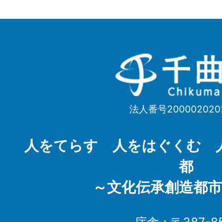
千
曲
市
法人番号200002020
Chikuma
City
人をてらす 人をはぐくむ 
都
～文化伝承創造都市