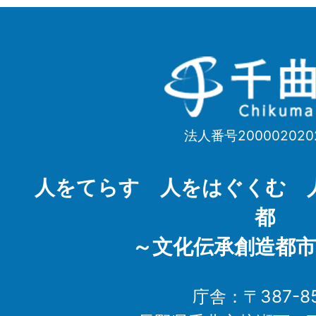
千
曲
市
法人番号200002020
Chikuma
City
人をてらす 人をはぐくむ 
都
～文化伝承創造都市
庁舎：〒387-85