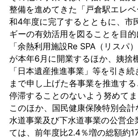
整備を進めてきた「戸倉駅エレベ
和4年度に完了するとともに、市
ギーの有効活用を図ることを目的
「余熱利用施設Re SPA（リス
が本年6月に開業するほか、姨捨
「日本遺産推進事業」等を引き続
まで申し上げた各事業を推進する
停滞することのないよう努めてま
このほか、国民健康保険特別会計
水道事業及び下水道事業の公営企
ては、前年度比2.4％増の総額約1