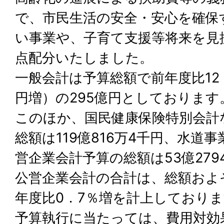
で、市民生活の安全・安心を確保
い事業や、子育て支援等将来を見
点配分いたしました。
一般会計は予算総額で前年度比12
円増）の295億円としております
このほか、国民健康保険特別会計
総額は119億816万4千円、水道
営企業会計予算の総額は53億279
公営企業会計の合計は、総額およそ
年度比0．7％増を計上しており
予算執行に当たっては、費用対効