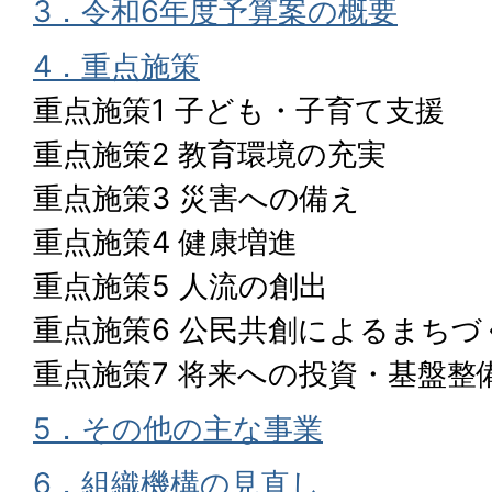
3．令和6年度予算案の概要
4．重点施策
重点施策1 子ども・子育て支援
重点施策2 教育環境の充実
重点施策3 災害への備え
重点施策4 健康増進
重点施策5 人流の創出
重点施策6 公民共創によるまちづ
重点施策7 将来への投資・基盤整
5．その他の主な事業
6．組織機構の見直し