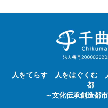
千
曲
市
法人番号200002020
Chikuma
City
人をてらす 人をはぐくむ 
都
～文化伝承創造都市