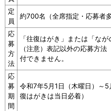
定
約700名（全席指定・応募者
員
応
「往復はがき」または「なが
募
（注意）表記以外の応募方法
方
付できません。
法
応
募
令和7年5月1日（木曜日）～5
期
復はがきは当日必着）
間