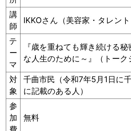
講
IKKOさん（美容家・タレン
師
テ
『歳を重ねても輝き続ける秘
ー
な人生のために～』（トーク
マ
対
千曲市民（令和7年5月1日に
象
に記載のある人）
参
加
無料
費