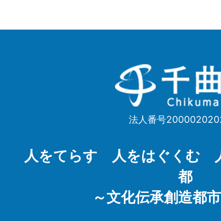
千
曲
市
法人番号200002020
Chikuma
City
人をてらす 人をはぐくむ 
都
～文化伝承創造都市