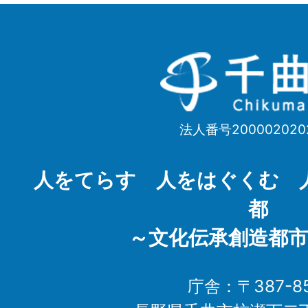
千
曲
市
法人番号200002020
Chikuma
City
人をてらす 人をはぐくむ 
都
～文化伝承創造都市
庁舎：〒387-85