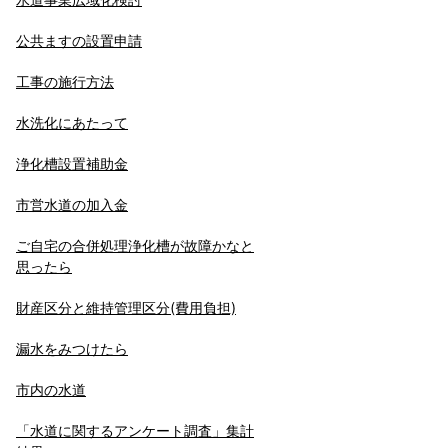
公共ますの設置申請
工事の施行方法
水洗化にあたって
浄化槽設置補助金
市営水道の加入金
ご自宅の合併処理浄化槽が故障かなと
思ったら
財産区分と維持管理区分(費用負担)
漏水をみつけたら
市内の水道
「水道に関するアンケート調査」集計