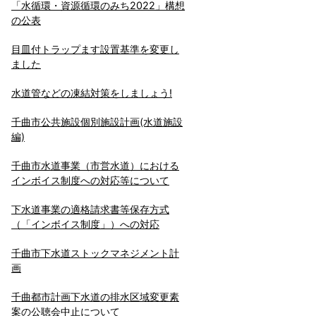
「水循環・資源循環のみち2022」構想
の公表
目皿付トラップます設置基準を変更し
ました
水道管などの凍結対策をしましょう!
千曲市公共施設個別施設計画(水道施設
編)
千曲市水道事業（市営水道）における
インボイス制度への対応等について
下水道事業の適格請求書等保存方式
（「インボイス制度」）への対応
千曲市下水道ストックマネジメント計
画
千曲都市計画下水道の排水区域変更素
案の公聴会中止について