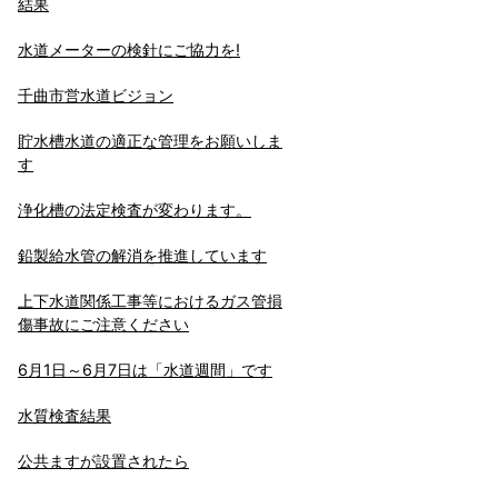
結果
水道メーターの検針にご協力を!
千曲市営水道ビジョン
貯水槽水道の適正な管理をお願いしま
す
浄化槽の法定検査が変わります。
鉛製給水管の解消を推進しています
上下水道関係工事等におけるガス管損
傷事故にご注意ください
6月1日～6月7日は「水道週間」です
水質検査結果
公共ますが設置されたら