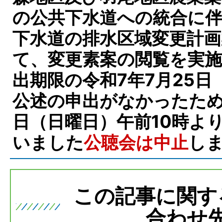
の公共下水道への統合に
下水道の排水区域変更計
て、変更素案の閲覧を実
出期限の令和7年7月25
公述の申出がなかったため
日（日曜日）午前10時よ
いました
公聴会は中止
し
この記事に関す
合わせ