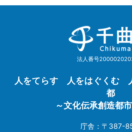
千
曲
市
法人番号200002020
Chikuma
City
人をてらす 人をはぐくむ 
都
～文化伝承創造都市
庁舎：〒387-85