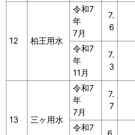
令和7
7.
年
6
7月
12
柏王用水
令和7
7.
年
3
11月
令和7
7.
年
7
7月
13
三ヶ用水
令和7
6.