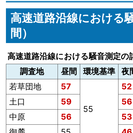
高速道路沿線における騒
間）
高速道路沿線における騒音測定の
調査地
昼間
環境基準
夜
若草団地
57
52
土口
59
56
55
中原
56
53
御麓
55
46