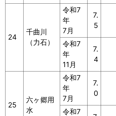
令和7
7.
年
5
7月
千曲川
24
（力石）
令和7
7.
年
4
11月
令和7
7.
年
0
7月
六ヶ郷用
25
水
令和7