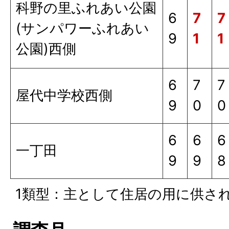
科野の里ふれあい公園
6
7
7
(サンパワーふれあい
9
1
1
公園)西側
6
7
7
屋代中学校西側
9
0
0
6
6
6
一丁田
9
9
8
1類型：主として住居の用に供さ