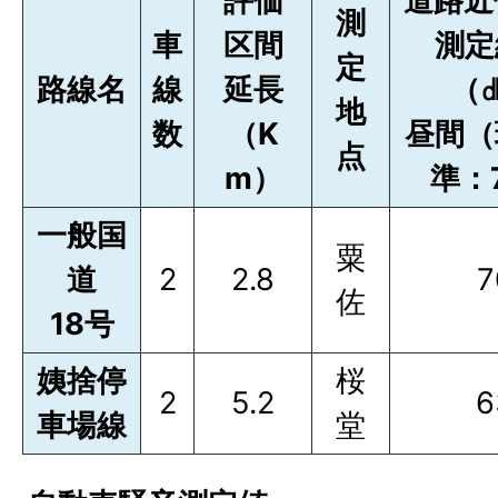
評価
道路近
測
車
区間
測定
定
路線名
線
延長
（
地
数
（K
昼間（
点
m）
準：
一般国
粟
道
2
2.8
7
佐
18号
姨捨停
桜
2
5.2
6
車場線
堂