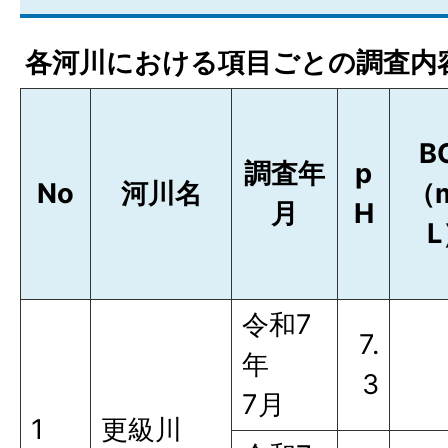
各河川における項目ごとの調査内
B
調査年
p
No
河川名
（m
月
H
L
令和7
7.
年
3
7月
1
更級川