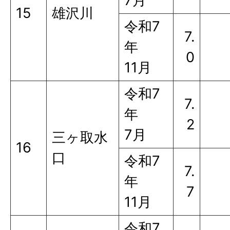
7月
15
雄沢川
令和7
7.
年
0
11月
令和7
7.
年
2
7月
三ヶ取水
16
口
令和7
7.
年
7
11月
令和7