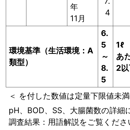
7.
年
4
11月
6.
5
1ℓ
環境基準（生活環境：A
～
あ
類型）
8.
2以
5
＜ を付した数値は定量下限値未
pH、BOD、SS、大腸菌数の詳
調査結果：用語解説をご覧くださ