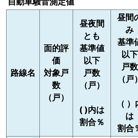
自動車騒音測定値
昼間
昼夜間
み
とも
基準
面的評
基準値
以下
価
以下
戸数
路線名
対象戸
戸数
（戸
数
（戸）
（戸）
（ ）
( )内は
は
割合％
割合