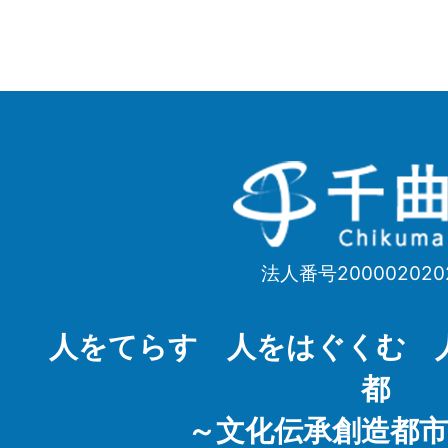
千
曲
市
法人番号200002020
Chikuma
City
人をてらす 人をはぐくむ 
都
～文化伝承創造都市