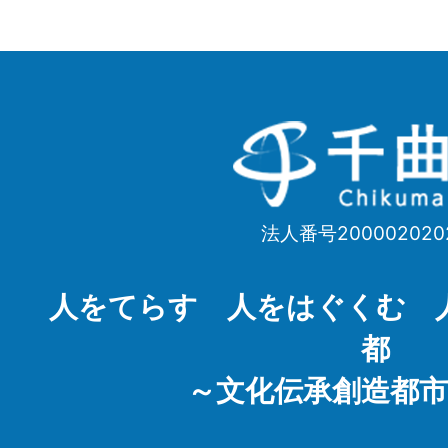
千
曲
市
法人番号200002020
Chikuma
City
人をてらす 人をはぐくむ 
都
～文化伝承創造都市