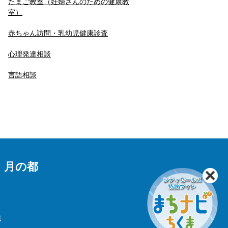
たまご教室（妊婦さんのための健康教
室）
赤ちゃん訪問・乳幼児健康診査
心理発達相談
言語相談
 月の都
4