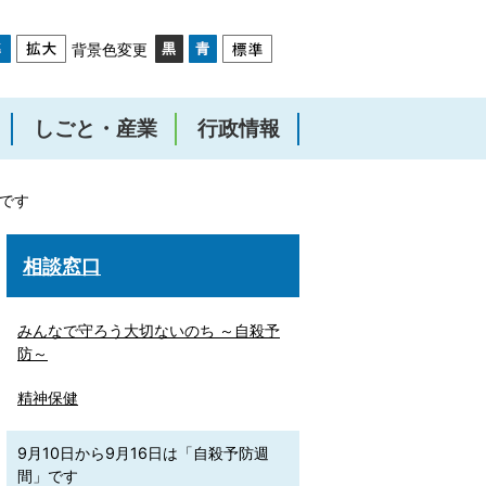
背景色変更
しごと・産業
行政情報
」です
相談窓口
みんなで守ろう大切ないのち ～自殺予
防～
精神保健
9月10日から9月16日は「自殺予防週
間」です