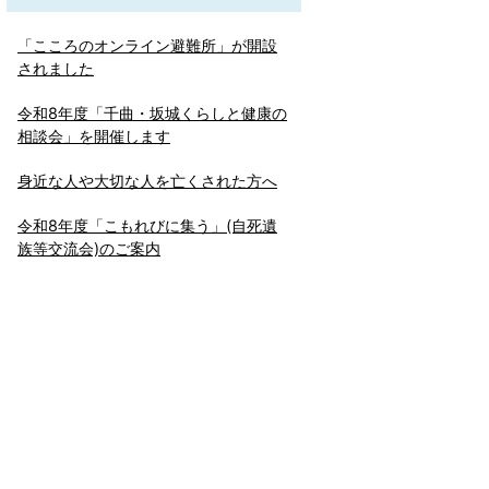
「こころのオンライン避難所」が開設
されました
令和8年度「千曲・坂城くらしと健康の
相談会」を開催します
身近な人や大切な人を亡くされた方へ
令和8年度「こもれびに集う」(自死遺
族等交流会)のご案内