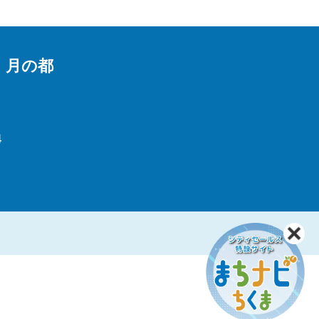
 月の都
4