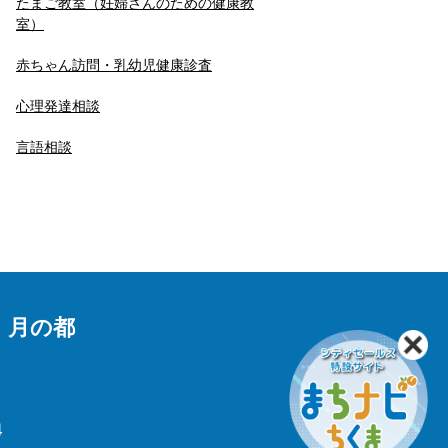
たまご教室（妊婦さんのための健康教
室）
赤ちゃん訪問・乳幼児健康診査
心理発達相談
言語相談
 月の都
4