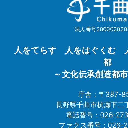
千
曲
市
法人番号200002020
Chikuma
City
人をてらす 人をはぐくむ 
都
～文化伝承創造都市
庁舎：〒387-85
長野県千曲市杭瀬下二
電話番号：026-273-1
ファクス番号：026-27