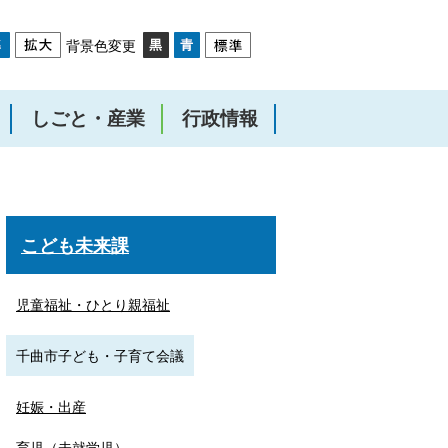
背景色変更
しごと・産業
行政情報
こども未来課
児童福祉・ひとり親福祉
千曲市子ども・子育て会議
妊娠・出産
育児（未就学児）