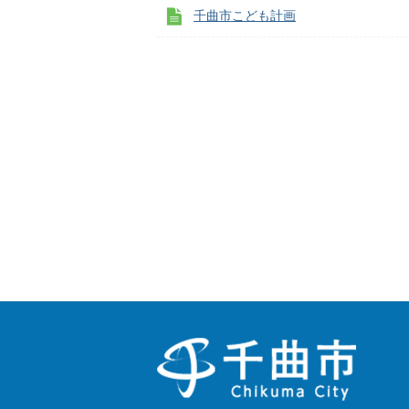
千曲市こども計画
千
曲
市
Chikuma