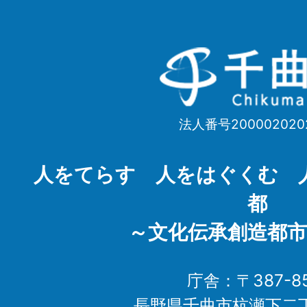
千
曲
市
法人番号200002020
Chikuma
City
人をてらす 人をはぐくむ 
都
～文化伝承創造都市
庁舎：〒387-85
長野県千曲市杭瀬下二