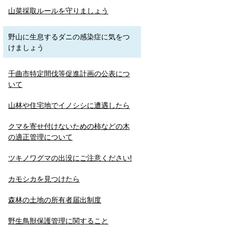
山菜採取ルールを守りましょう
野山に生息するダニの感染症に気をつ
けましょう
千曲市特定間伐等促進計画の公表につ
いて
山林や住宅地でイノシシに遭遇したら
クマを寄せ付けないための柿などの木
の適正管理について
ツキノワグマの出没にご注意ください!
カモシカを見つけたら
森林の土地の所有者届出制度
野生鳥獣保護管理に関すること