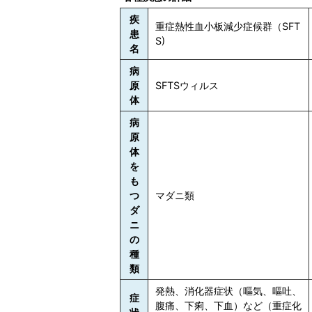
疾
重症熱性血小板減少症候群（SFT
患
S)
名
病
原
SFTSウィルス
体
病
原
体
を
も
つ
マダニ類
ダ
ニ
の
種
類
発熱、消化器症状（嘔気、嘔吐、
症
腹痛、下痢、下血）など（重症化