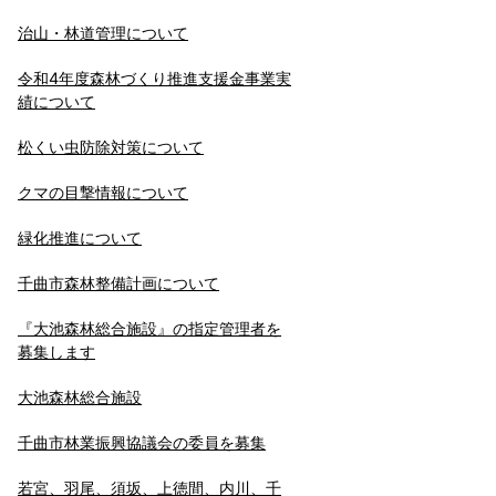
治山・林道管理について
令和4年度森林づくり推進支援金事業実
績について
松くい虫防除対策について
クマの目撃情報について
緑化推進について
千曲市森林整備計画について
『大池森林総合施設』の指定管理者を
募集します
大池森林総合施設
千曲市林業振興協議会の委員を募集
若宮、羽尾、須坂、上徳間、内川、千