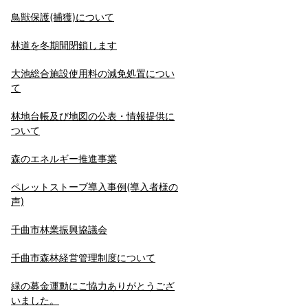
鳥獣保護(捕獲)について
林道を冬期間閉鎖します
大池総合施設使用料の減免処置につい
て
林地台帳及び地図の公表・情報提供に
ついて
森のエネルギー推進事業
ペレットストーブ導入事例(導入者様の
声)
千曲市林業振興協議会
千曲市森林経営管理制度について
緑の募金運動にご協力ありがとうござ
いました。