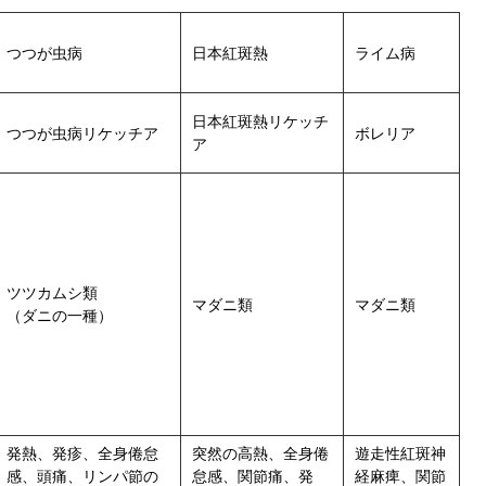
つつが虫病
日本紅斑熱
ライム病
日本紅斑熱リケッチ
つつが虫病リケッチア
ボレリア
ア
ツツカムシ類
マダニ類
マダニ類
（ダニの一種）
発熱、発疹、全身倦怠
突然の高熱、全身倦
遊走性紅斑神
感、頭痛、リンパ節の
怠感、関節痛、発
経麻痺、関節