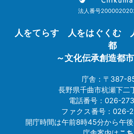
市
法人番号200002020
Chikuma
City
人をてらす 人をはぐくむ 
都
～文化伝承創造都市
庁舎：〒387-85
長野県千曲市杭瀬下二
電話番号：026-273-1
ファクス番号：026-27
開庁時間は午前8時45分から午後
庁舎案内は
こち