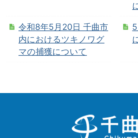
令和8年5月20日 千曲市
内におけるツキノワグ
マの捕獲について
千
曲