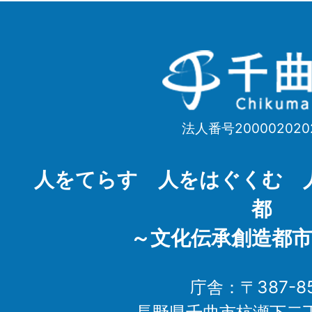
千
曲
市
法人番号200002020
Chikuma
City
人をてらす 人をはぐくむ 
都
～文化伝承創造都市
庁舎：〒387-85