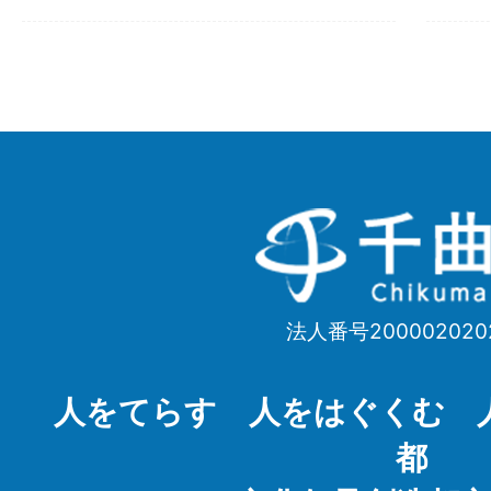
千
曲
市
法人番号200002020
Chikuma
City
人をてらす 人をはぐくむ 
都