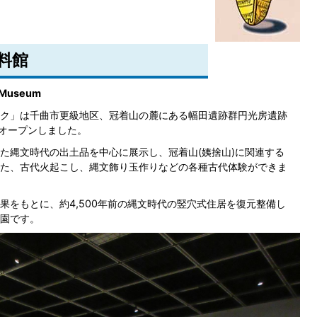
料館
l Museum
ク」は千曲市更級地区、冠着山の麓にある幅田遺跡群円光房遺跡
にオープンしました。
た縄文時代の出土品を中心に展示し、冠着山(姨捨山)に関連する
た、古代火起こし、縄文飾り玉作りなどの各種古代体験ができま
果をもとに、約4,500年前の縄文時代の竪穴式住居を復元整備し
園です。