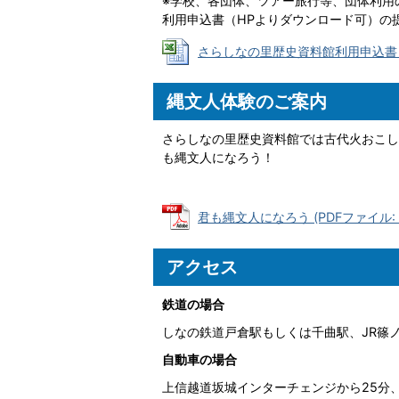
※学校、各団体、ツアー旅行等、団体利用
利用申込書（HPよりダウンロード可）の
さらしなの里歴史資料館利用申込書 (Exc
縄文人体験のご案内
さらしなの里歴史資料館では古代火おこし
も縄文人になろう！
君も縄文人になろう (PDFファイル: 1
アクセス
鉄道の場合
しなの鉄道戸倉駅もしくは千曲駅、JR篠
自動車の場合
上信越道坂城インターチェンジから25分