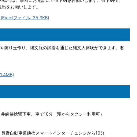
の場合は、事前にお電話にて仮予約をお願いします。仮予約後、
提出をお願いします。
elファイル: 35.3KB)
や飾り玉作り、縄文服の試着を通じた縄文人体験ができます。君
.4MB)
ノ井線姨捨駅下車、車で10分（駅からタクシー利用可）
、長野自動車道姨捨スマートインターチェンジから10分