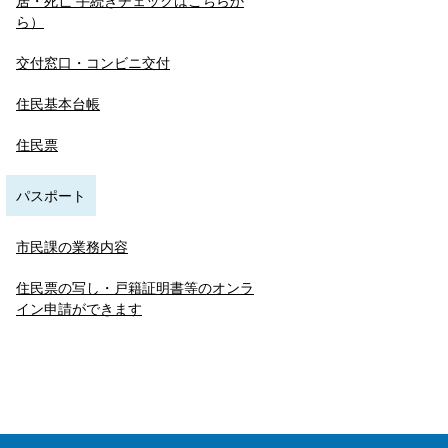
居・死亡 手続きチェックはこちらか
ら）
交付窓口・コンビニ交付
住民基本台帳
住民票
パスポート
市民課の業務内容
住民票の写し・戸籍証明書等のオンラ
イン申請ができます