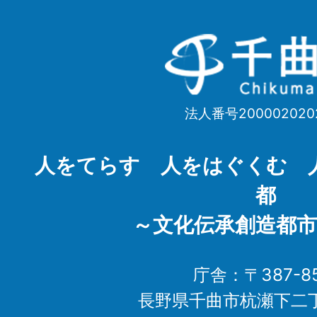
千
曲
市
法人番号200002020
Chikuma
City
人をてらす 人をはぐくむ 
都
～文化伝承創造都市
庁舎：〒387-85
長野県千曲市杭瀬下二