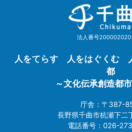
千
曲
市
法人番号200002020
Chikuma
City
人をてらす 人をはぐくむ 
都
～文化伝承創造都市
庁舎：〒387-85
長野県千曲市杭瀬下二
電話番号：026-273-1