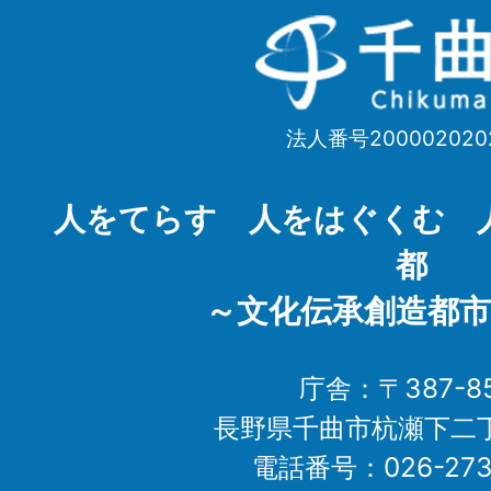
千
曲
市
法人番号200002020
Chikuma
City
人をてらす 人をはぐくむ 
都
～文化伝承創造都市
庁舎：〒387-85
長野県千曲市杭瀬下二
電話番号：026-273-1