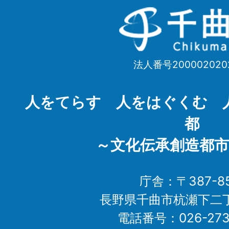
千
曲
市
法人番号200002020
Chikuma
City
人をてらす 人をはぐくむ 
都
～文化伝承創造都市
庁舎：〒387-85
長野県千曲市杭瀬下二
電話番号：026-273-1