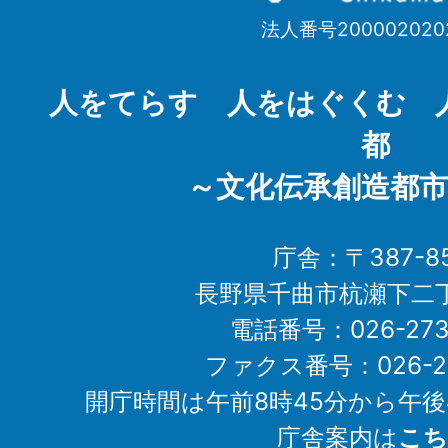
市
法人番号200002020
Chikuma
City
人をてらす 人をはぐくむ 
都
～文化伝承創造都市
庁舎：〒387-85
長野県千曲市杭瀬下二
電話番号：026-273-1
ファクス番号：026-27
開庁時間は午前8時45分から午後
庁舎案内は
こち