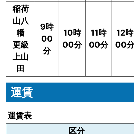
稲荷
山八
9時
幡
10時
11時
12時
00
更級
00分
00分
00
分
上山
田
運賃
運賃表
区分