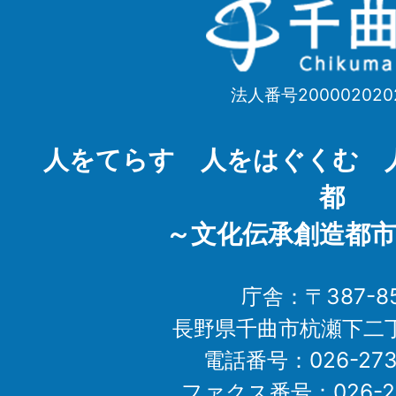
千
曲
市
法人番号200002020
Chikuma
City
人をてらす 人をはぐくむ 
都
～文化伝承創造都市
庁舎：〒387-85
長野県千曲市杭瀬下二
電話番号：026-273-1
ファクス番号：026-27