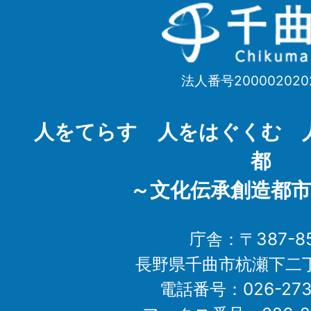
千
曲
市
法人番号200002020
Chikuma
City
人をてらす 人をはぐくむ 
都
～文化伝承創造都市
庁舎：〒387-85
長野県千曲市杭瀬下二
電話番号：026-273-1