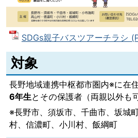
SDGs親子バスツアーチラシ (PD
対象
長野地域連携中枢都市圏内※に在
6年生
とその保護者（両親以外も
※長野市、須坂市、千曲市、坂城
村、信濃町、小川村、飯綱町