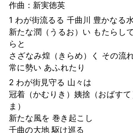
作曲：新実徳英
1 わが街流るる 千曲川 豊かなる
新たな潤（うるお）い もたらして
らと
さざなみ煌（きらめ）く その流
常に勢い あふれたり
2 わが街見守る 山々は
冠着（かむりき）姨捨（おばすて
ま）
新たな風を 巻き起こし
千曲の大地 駆け巡る