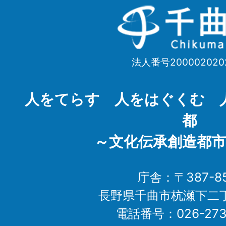
千
曲
市
法人番号200002020
Chikuma
City
人をてらす 人をはぐくむ 
都
～文化伝承創造都市
庁舎：〒387-85
長野県千曲市杭瀬下二
電話番号：026-273-1