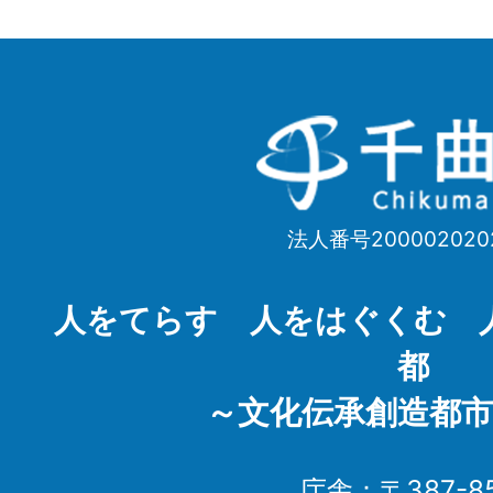
千
曲
市
法人番号200002020
Chikuma
City
人をてらす 人をはぐくむ 
都
～文化伝承創造都市
庁舎：〒387-85