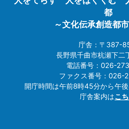
人をてらす 人をはぐくむ 
都
～文化伝承創造都市
庁舎：〒387-85
長野県千曲市杭瀬下二
電話番号：026-273-1
ファクス番号：026-27
開庁時間は午前8時45分から午後
庁舎案内は
こち