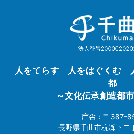
千
曲
市
法人番号200002020
Chikuma
City
人をてらす 人をはぐくむ 
都
～文化伝承創造都市
庁舎：〒387-85
長野県千曲市杭瀬下二