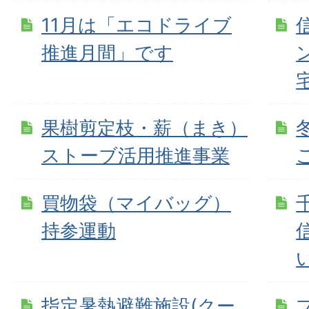
11月は「エコドライブ
推進月間」です
果樹剪定枝・薪（まき）
ストーブ活用推進事業
買物袋（マイバッグ）
持参運動
指定暑熱避難施設(クー